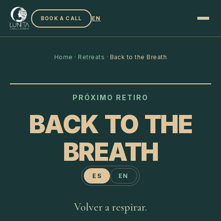
EN
BOOK A CALL
Home
·
Retreats
·
Back to the Breath
PRÓXIMO RETIRO
BACK TO THE
BREATH
ES
EN
Volver a respirar.